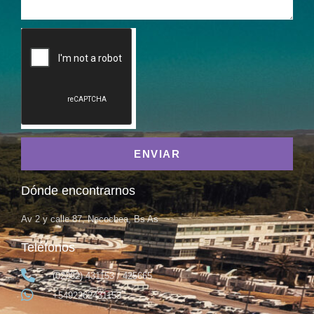
ENVIAR
Dónde encontrarnos
Av 2 y calle 87, Necochea, Bs As
Teléfonos
(02262) 431153 / 425665
+5492262431153