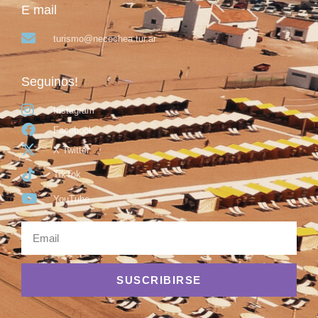
E mail
turismo@necochea.tur.ar
Seguinos!
Instagram
Facebook
X Twitter
TikTok
YouTube
SUSCRIBIRSE