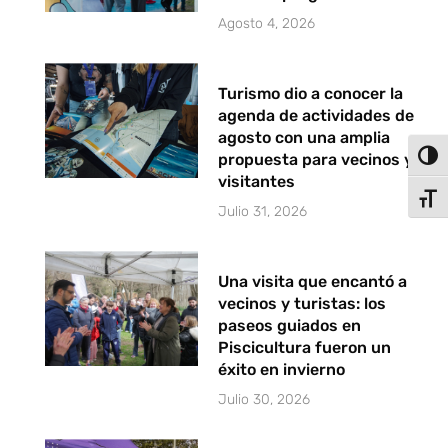
Agosto 4, 2026
Turismo dio a conocer la
agenda de actividades de
agosto con una amplia
Alter
propuesta para vecinos y
visitantes
Alter
Julio 31, 2026
Una visita que encantó a
vecinos y turistas: los
paseos guiados en
Piscicultura fueron un
éxito en invierno
Julio 30, 2026