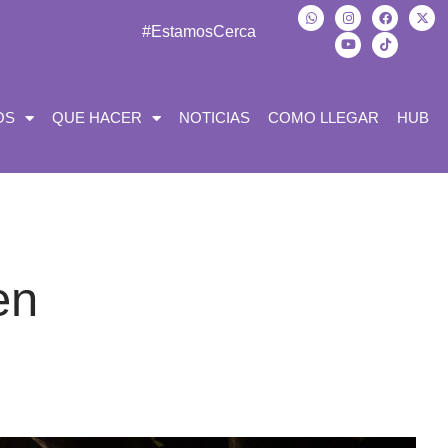
#EstamosCerca
OS
QUE HACER
NOTICIAS
COMO LLEGAR
HUB
en