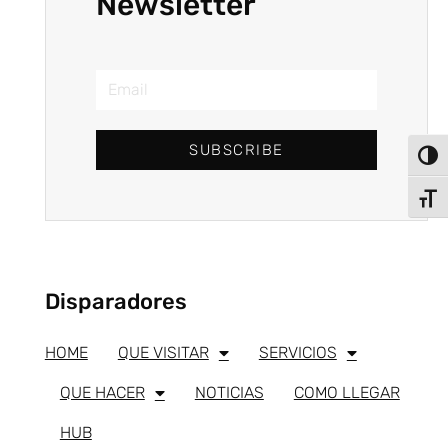
Newsletter
SUBSCRIBE
Alter
Alter
Disparadores
HOME
QUE VISITAR
SERVICIOS
QUE HACER
NOTICIAS
COMO LLEGAR
HUB