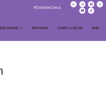
#EstamosCerca
QUE HACER
NOTICIAS
COMO LLEGAR
HUB
n