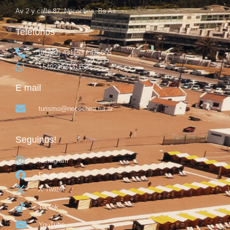
Av 2 y calle 87, Necochea, Bs As
Teléfonos
(02262) 431153 / 425665
+5492262431153
E mail
turismo@necochea.tur.ar
Seguinos!
Instagram
Facebook
X Twitter
TikTok
YouTube