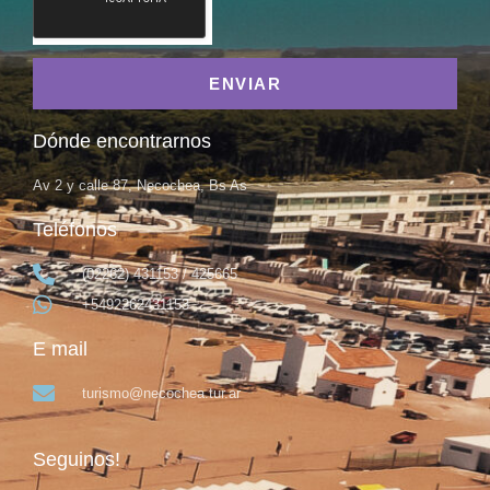
ENVIAR
Dónde encontrarnos
Av 2 y calle 87, Necochea, Bs As
Teléfonos
(02262) 431153 / 425665
+5492262431153
E mail
turismo@necochea.tur.ar
Seguinos!