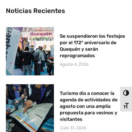
Noticias Recientes
Se suspendieron los festejos
por el 172° aniversario de
Quequén y serán
reprogramados
Agosto 4, 2026
Turismo dio a conocer la
Alter
agenda de actividades de
agosto con una amplia
Alter
propuesta para vecinos y
visitantes
Julio 31, 2026