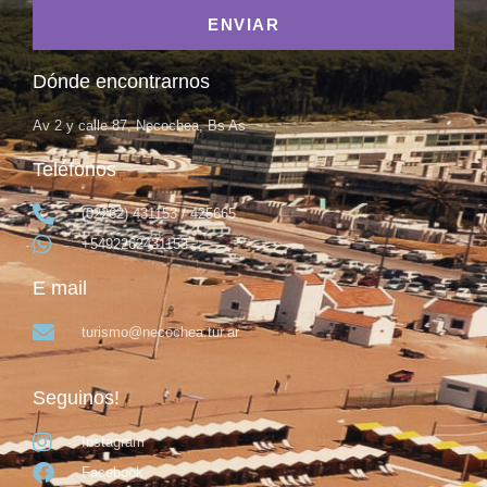
ENVIAR
Dónde encontrarnos
Av 2 y calle 87, Necochea, Bs As
Teléfonos
(02262) 431153 / 425665
+5492262431153
E mail
turismo@necochea.tur.ar
Seguinos!
Instagram
Facebook