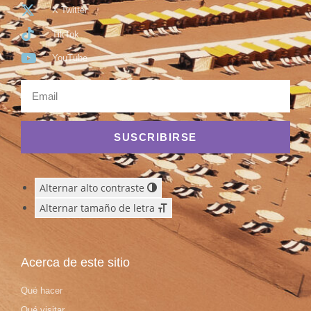
X Twitter
TikTok
YouTube
SUSCRIBIRSE
Alternar alto contraste
Alternar tamaño de letra
Acerca de este sitio
Qué hacer
Qué visitar