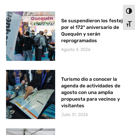
Alter
Se suspendieron los festejos
Alter
por el 172° aniversario de
Quequén y serán
reprogramados
Agosto 4, 2026
Turismo dio a conocer la
agenda de actividades de
agosto con una amplia
propuesta para vecinos y
visitantes
Julio 31, 2026