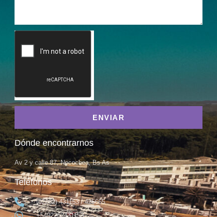
ENVIAR
Dónde encontrarnos
Av 2 y calle 87, Necochea, Bs As
Teléfonos
(02262) 431153 / 425665
+5492262431153