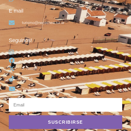
E mail
turismo@necochea.tur.ar
Seguinos!
Instagram
Facebook
X Twitter
TikTok
YouTube
SUSCRIBIRSE