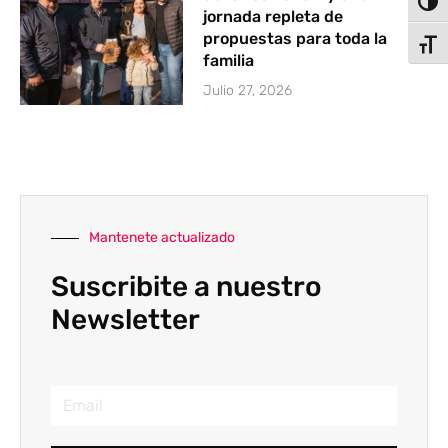
Alter
jornada repleta de
propuestas para toda la
Alter
familia
Julio 27, 2026
Mantenete actualizado
Suscribite a nuestro
Newsletter