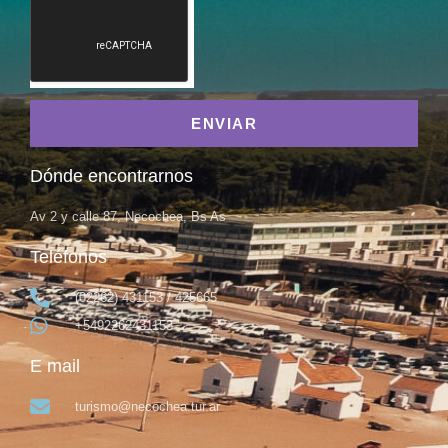
ENVIAR
Dónde encontrarnos
Av 2 y calle 87, Necochea, Bs As
Teléfonos
(02262) 431153 / 425665
+5492262431153
E mail
turismo@necochea.tur.ar