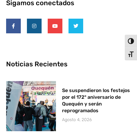
Sigamos conectados
Alter
Alter
Noticias Recientes
Se suspendieron los festejos
por el 172° aniversario de
Quequén y serán
reprogramados
Agosto 4, 2026