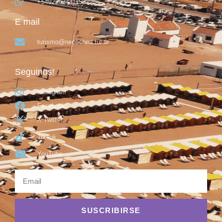
+5492262431153
E mail
turismo@necochea.tur.ar
Seguinos!
Instagram
Facebook
X Twitter
TikTok
YouTube
SUSCRIBIRSE