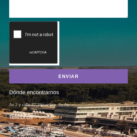
ENVIAR
Dónde encontrarnos
Av 2 y calle 87, Necochea, Bs As
Teléfonos
(02262) 431153 / 425665