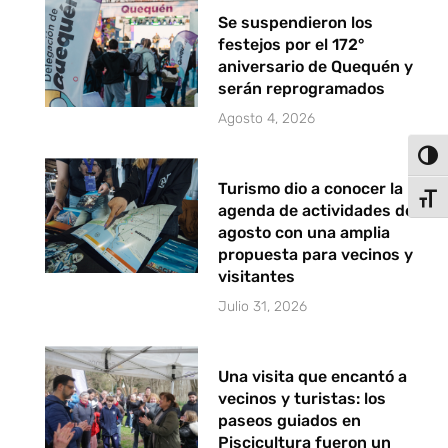
Se suspendieron los
festejos por el 172°
aniversario de Quequén y
serán reprogramados
Agosto 4, 2026
Alter
Turismo dio a conocer la
Alter
agenda de actividades de
agosto con una amplia
propuesta para vecinos y
visitantes
Julio 31, 2026
Una visita que encantó a
vecinos y turistas: los
paseos guiados en
Piscicultura fueron un