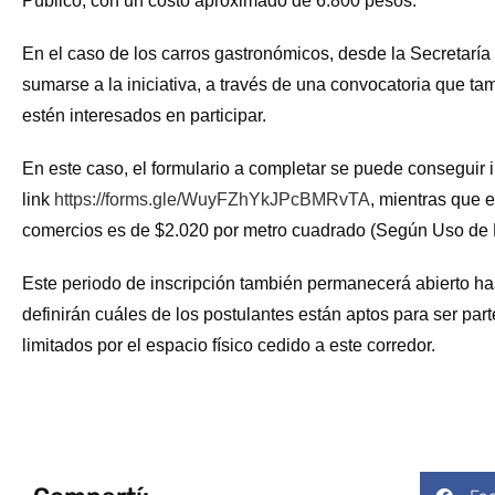
Público, con un costo aproximado de 6.800 pesos.
En el caso de los carros gastronómicos, desde la Secretaría i
sumarse a la iniciativa, a través de una convocatoria que ta
estén interesados en participar.
En este caso, el formulario a completar se puede conseguir 
link
https://forms.gle/WuyFZhYkJPcBMRvTA
, mientras que e
comercios es de $2.020 por metro cuadrado (Según Uso de 
Este periodo de inscripción también permanecerá abierto has
definirán cuáles de los postulantes están aptos para ser par
limitados por el espacio físico cedido a este corredor.