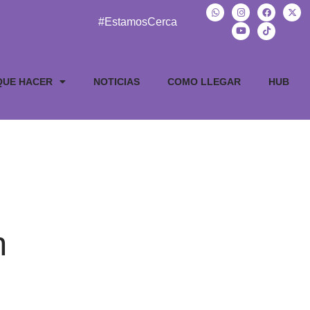
#EstamosCerca
QUE HACER
NOTICIAS
COMO LLEGAR
HUB
n