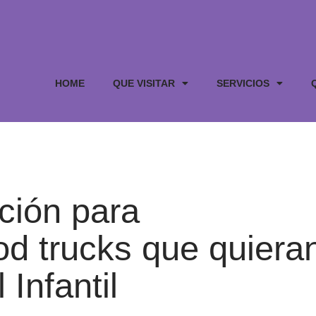
HOME
QUE VISITAR
SERVICIOS
pción para
d trucks que quiera
 Infantil