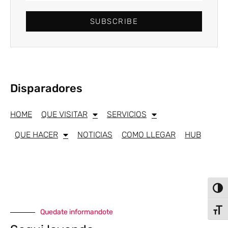
SUBSCRIBE
Disparadores
HOME
QUE VISITAR
SERVICIOS
QUE HACER
NOTICIAS
COMO LLEGAR
HUB
Alter
Alter
Quedate informandote