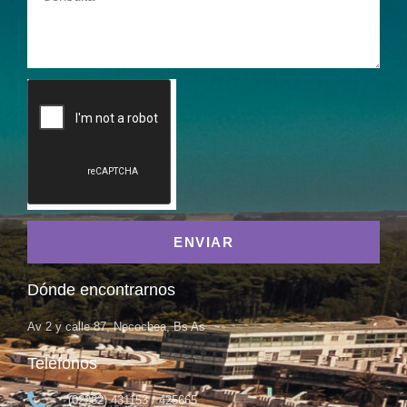
ENVIAR
Dónde encontrarnos
Av 2 y calle 87, Necochea, Bs As
Teléfonos
(02262) 431153 / 425665