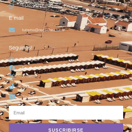
+5492262431153
E mail
turismo@necochea.tur.ar
Seguinos!
Instagram
Facebook
X Twitter
TikTok
YouTube
SUSCRIBIRSE