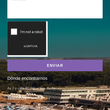
ENVIAR
Dónde encontrarnos
Av 2 y calle 87, Necochea, Bs As
Teléfonos
(02262) 431153 / 425665