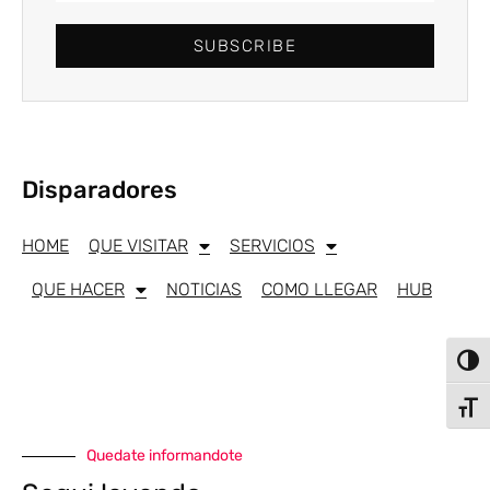
SUBSCRIBE
Disparadores
HOME
QUE VISITAR
SERVICIOS
QUE HACER
NOTICIAS
COMO LLEGAR
HUB
Alter
Alter
Quedate informandote