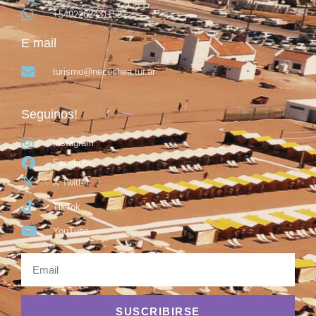
+5492262431153
E mail
turismo@necochea.tur.ar
Seguinos!
Instagram
Facebook
X Twitter
TikTok
YouTube
SUSCRIBIRSE