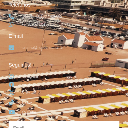
Teléfonos
(02262) 431153 / 425665
+5492262431153
E mail
turismo@necochea.tur.ar
Seguinos!
Instagram
Facebook
X Twitter
TikTok
YouTube