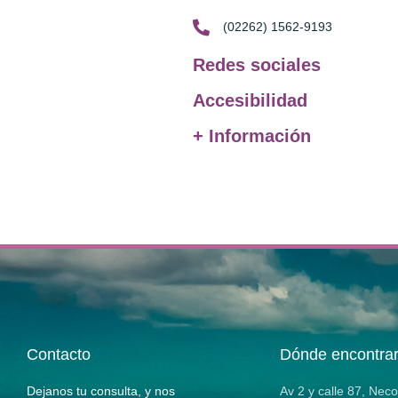
(02262) 1562-9193
Redes sociales
Accesibilidad
+ Información
Contacto
Dónde encontra
Dejanos tu consulta, y nos
Av 2 y calle 87, Nec