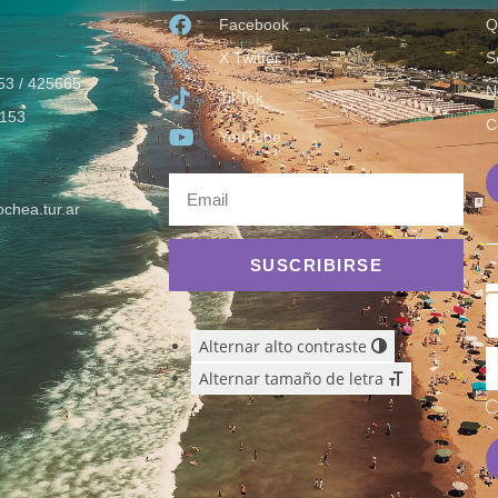
Facebook
Q
X Twitter
S
53 / 425665
N
TikTok
153
C
YouTube
chea.tur.ar
SUSCRIBIRSE
Alternar alto contraste
Alternar tamaño de letra