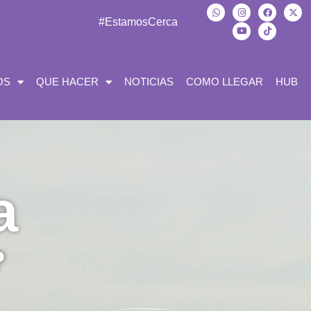
#EstamosCerca
OS
QUE HACER
NOTICIAS
COMO LLEGAR
HUB
a
?