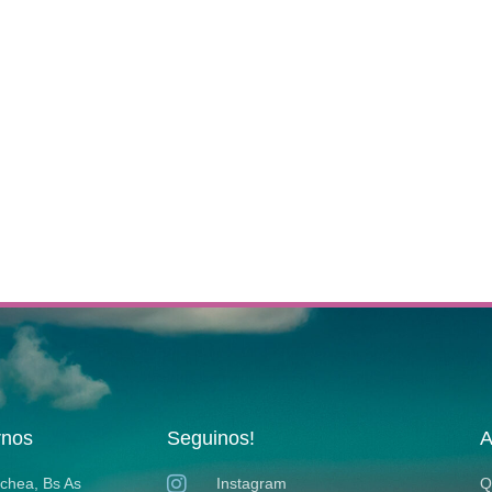
rnos
Seguinos!
A
ochea, Bs As
Instagram
Q