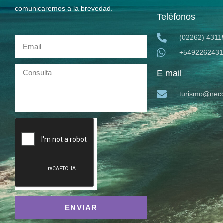
comunicaremos a la brevedad.
Teléfonos
(02262) 4311
+5492262431
E mail
turismo@neco
ENVIAR