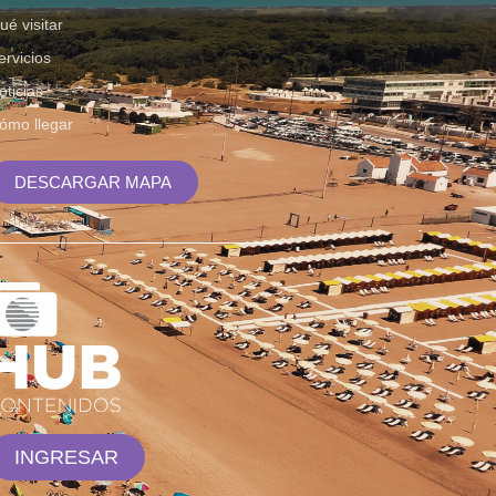
ué visitar
ervicios
oticias
ómo llegar
DESCARGAR MAPA
INGRESAR