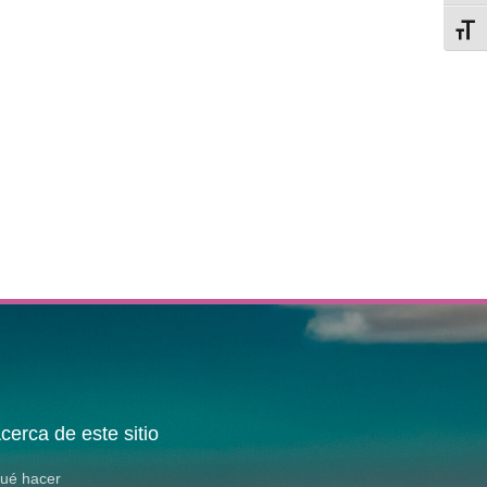
Alter
cerca de este sitio
ué hacer