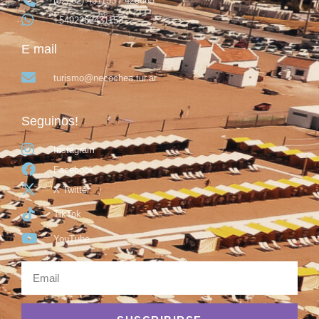
(02262) 431153 / 425665
+5492262431153
E mail
turismo@necochea.tur.ar
Seguinos!
Instagram
Facebook
X Twitter
TikTok
YouTube