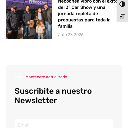
Necochea vibró con el éxito
Alter
del 3° Car Show y una
jornada repleta de
Alter
propuestas para toda la
familia
Julio 27, 2026
Mantenete actualizado
Suscribite a nuestro
Newsletter