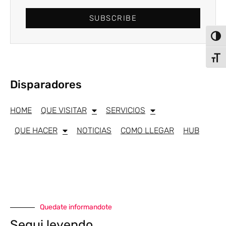
SUBSCRIBE
Alter
Alter
Disparadores
HOME
QUE VISITAR
SERVICIOS
QUE HACER
NOTICIAS
COMO LLEGAR
HUB
Quedate informandote
Segui leyendo