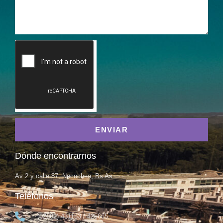
ENVIAR
Dónde encontrarnos
Av 2 y calle 87, Necochea, Bs As
Teléfonos
(02262) 431153 / 425665