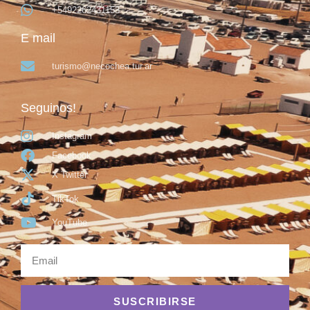
+5492262431153
E mail
turismo@necochea.tur.ar
Seguinos!
Instagram
Facebook
X Twitter
TikTok
YouTube
SUSCRIBIRSE