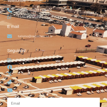
Teléfonos
(02262) 431153 / 425665
+5492262431153
E mail
turismo@necochea.tur.ar
Seguinos!
Instagram
Facebook
X Twitter
TikTok
YouTube