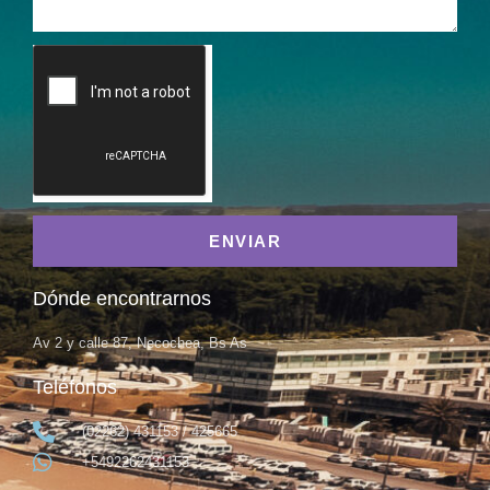
ENVIAR
Dónde encontrarnos
Av 2 y calle 87, Necochea, Bs As
Teléfonos
(02262) 431153 / 425665
+5492262431153