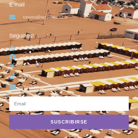
E mail
turismo@necochea.tur.ar
Seguinos!
Instagram
Facebook
X Twitter
TikTok
YouTube
SUSCRIBIRSE