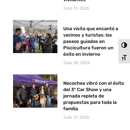
Julio 31, 2026
Una visita que encantó a
vecinos y turistas: los
paseos guiados en
Alter
Piscicultura fueron un
éxito en invierno
Alter
Julio 30, 2026
Necochea vibró con el éxito
del 3° Car Show y una
jornada repleta de
propuestas para toda la
familia
Julio 27, 2026