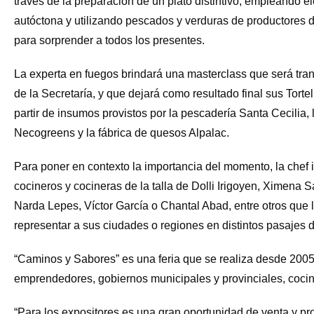
través de la preparación de un plato distintivo, empleando 
autóctona y utilizando pescados y verduras de productores d
para sorprender a todos los presentes.
La experta en fuegos brindará una masterclass que será trans
de la Secretaría, y que dejará como resultado final sus Tort
partir de insumos provistos por la pescadería Santa Cecilia,
Necogreens y la fábrica de quesos Alpalac.
Para poner en contexto la importancia del momento, la chef 
cocineros y cocineras de la talla de Dolli Irigoyen, Ximen
Narda Lepes, Víctor García o Chantal Abad, entre otros que l
representar a sus ciudades o regiones en distintos pasajes de
“Caminos y Sabores” es una feria que se realiza desde 2005
emprendedores, gobiernos municipales y provinciales, coci
“Para los expositores es una gran oportunidad de venta y pr