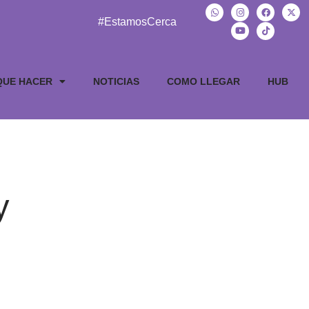
#EstamosCerca
QUE HACER
NOTICIAS
COMO LLEGAR
HUB
y