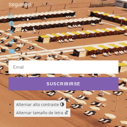
Seguinos!
Instagram
Facebook
X Twitter
TikTok
YouTube
SUSCRIBIRSE
Alternar alto contraste
Alternar tamaño de letra