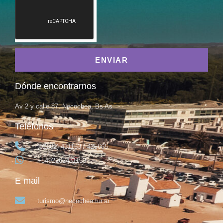
ENVIAR
Dónde encontrarnos
Av 2 y calle 87, Necochea, Bs As
Teléfonos
(02262) 431153 / 425665
+5492262431153
E mail
turismo@necochea.tur.ar