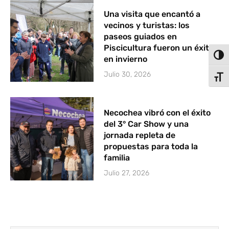
Una visita que encantó a
vecinos y turistas: los
paseos guiados en
Piscicultura fueron un éxito
Alter
en invierno
Julio 30, 2026
Alter
Necochea vibró con el éxito
del 3° Car Show y una
jornada repleta de
propuestas para toda la
familia
Julio 27, 2026