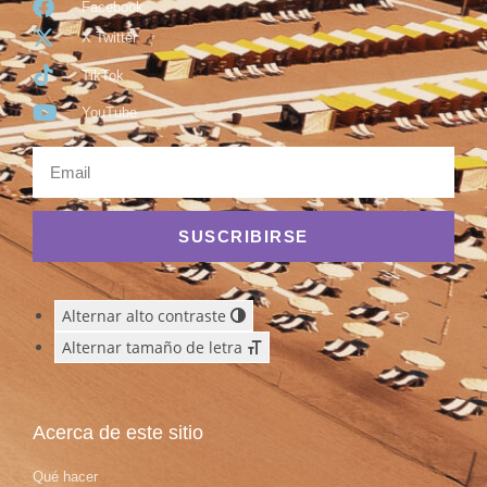
Facebook
X Twitter
TikTok
YouTube
SUSCRIBIRSE
Alternar alto contraste
Alternar tamaño de letra
Acerca de este sitio
Qué hacer