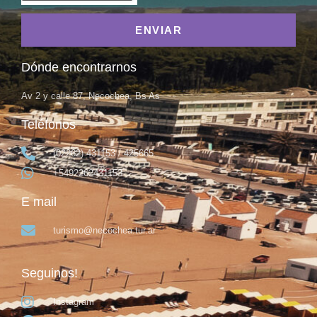
ENVIAR
Dónde encontrarnos
Av 2 y calle 87, Necochea, Bs As
Teléfonos
(02262) 431153 / 425665
+5492262431153
E mail
turismo@necochea.tur.ar
Seguinos!
Instagram