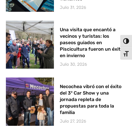
Julio 31, 2026
Una visita que encantó a
vecinos y turistas: los
Alter
paseos guiados en
Piscicultura fueron un éxito
Alter
en invierno
Julio 30, 2026
Necochea vibró con el éxito
del 3° Car Show y una
jornada repleta de
propuestas para toda la
familia
Julio 27, 2026