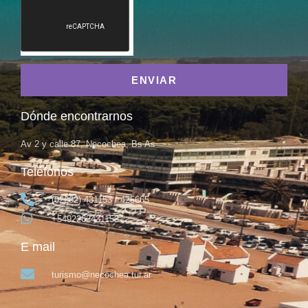
ENVIAR
Dónde encontrarnos
Av 2 y calle 87, Necochea, Bs As
Teléfonos
(02262) 431153 / 425665
+5492262431153
E mail
turismo@necochea.tur.ar