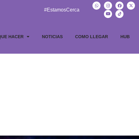
#EstamosCerca
QUE HACER
NOTICIAS
COMO LLEGAR
HUB