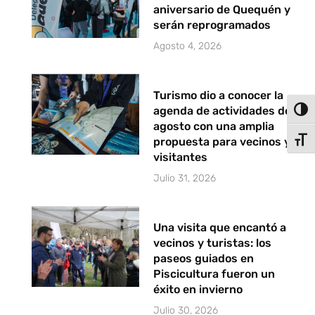
aniversario de Quequén y
serán reprogramados
Agosto 4, 2026
Turismo dio a conocer la
agenda de actividades de
Alter
agosto con una amplia
Alter
propuesta para vecinos y
visitantes
Julio 31, 2026
Una visita que encantó a
vecinos y turistas: los
paseos guiados en
Piscicultura fueron un
éxito en invierno
Julio 30, 2026