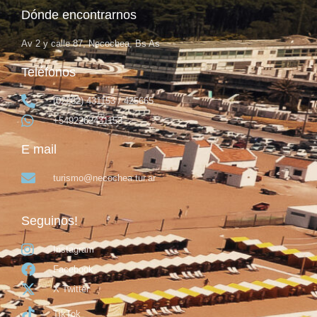
Dónde encontrarnos
Av 2 y calle 87, Necochea, Bs As
Teléfonos
(02262) 431153 / 425665
+5492262431153
E mail
turismo@necochea.tur.ar
Seguinos!
Instagram
Facebook
X Twitter
TikTok