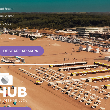
ué hacer
ué visitar
ervicios
oticias
ómo llegar
DESCARGAR MAPA