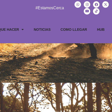
#EstamosCerca
QUE HACER
NOTICIAS
COMO LLEGAR
HUB
s
s