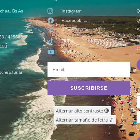
ochea, Bs As
Instagram
Q
Facebook
Q
X Twitter
S
53 / 425665
N
TikTok
153
C
YouTube
chea.tur.ar
SUSCRIBIRSE
Alternar alto contraste
Alternar tamaño de letra