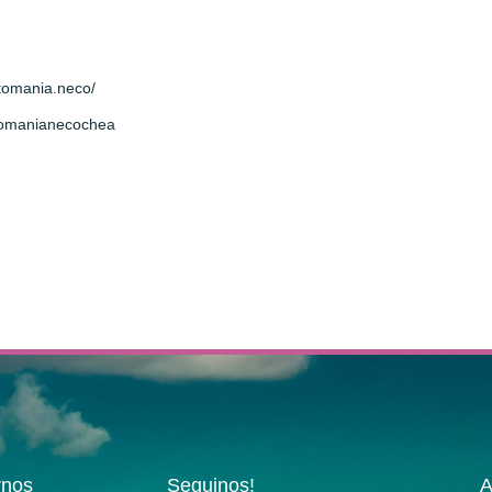
tomania.neco/
tomanianecochea
rnos
Seguinos!
A