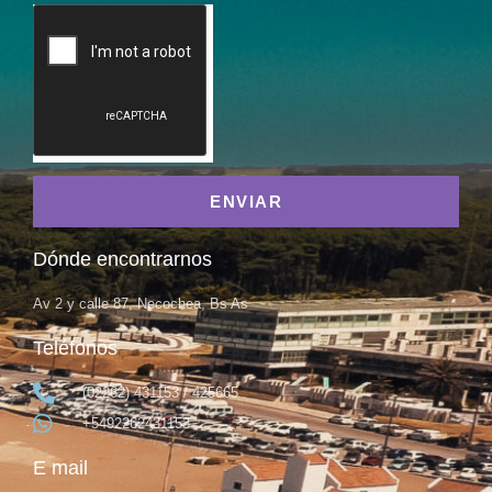
ENVIAR
Dónde encontrarnos
Av 2 y calle 87, Necochea, Bs As
Teléfonos
(02262) 431153 / 425665
+5492262431153
E mail