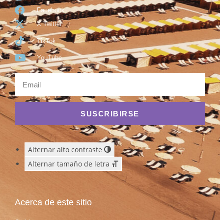
Facebook
X Twitter
TikTok
YouTube
SUSCRIBIRSE
Alternar alto contraste
Alternar tamaño de letra
Acerca de este sitio