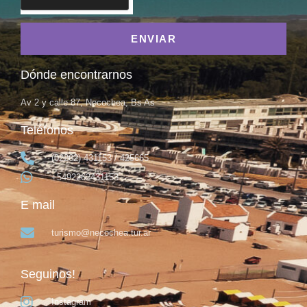
ENVIAR
Dónde encontrarnos
Av 2 y calle 87, Necochea, Bs As
Teléfonos
(02262) 431153 / 425665
+5492262431153
E mail
turismo@necochea.tur.ar
Seguinos!
Instagram