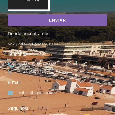
ENVIAR
Dónde encontrarnos
Av 2 y calle 87, Necochea, Bs As
Teléfonos
(02262) 431153 / 425665
+5492262431153
E mail
turismo@necochea.tur.ar
Seguinos!