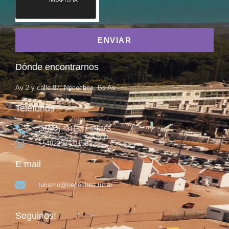
ENVIAR
Dónde encontrarnos
Av 2 y calle 87, Necochea, Bs As
Teléfonos
(02262) 431153 / 425665
+5492262431153
E mail
turismo@necochea.tur.ar
Seguinos!