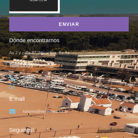
ENVIAR
Dónde encontrarnos
Av 2 y calle 87, Necochea, Bs As
Teléfonos
(02262) 431153 / 425665
+5492262431153
E mail
turismo@necochea.tur.ar
Seguinos!