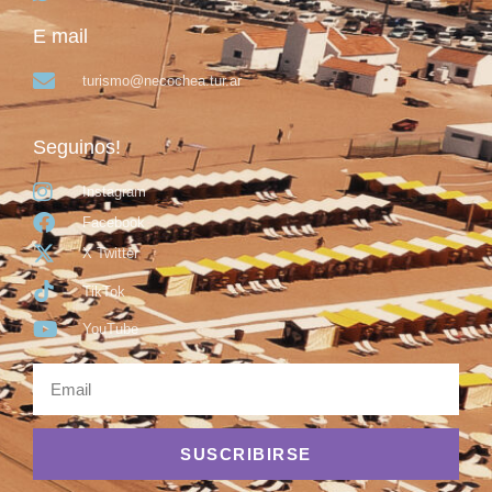
E mail
turismo@necochea.tur.ar
Seguinos!
Instagram
Facebook
X Twitter
TikTok
YouTube
SUSCRIBIRSE