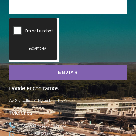
ENVIAR
Dónde encontrarnos
Av 2 y calle 87, Necochea, Bs As
Teléfonos
(02262) 431153 / 425665
+5492262431153