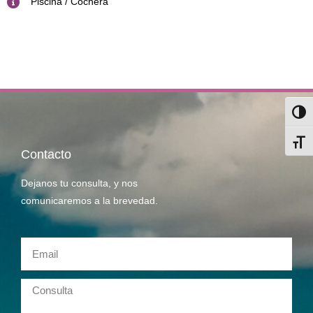
Piscina / Cochera
Alter
Alter
Contacto
Dejanos tu consulta, y nos
comunicaremos a la brevedad.