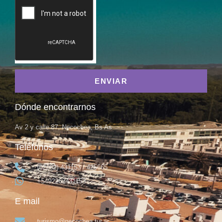
ENVIAR
Dónde encontrarnos
Av 2 y calle 87, Necochea, Bs As
Teléfonos
(02262) 431153 / 425665
+5492262431153
E mail
turismo@necochea.tur.ar