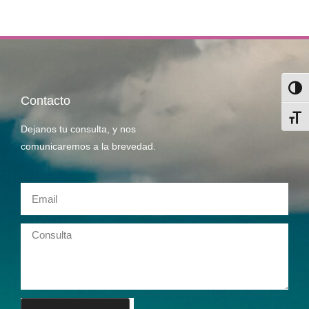
Alter
Contacto
Alter
Dejanos tu consulta, y nos
comunicaremos a la brevedad.