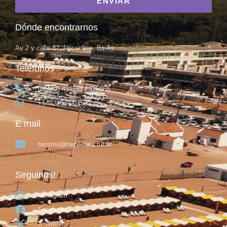
ENVIAR
Dónde encontrarnos
Av 2 y calle 87, Necochea, Bs As
Teléfonos
(02262) 431153 / 425665
+5492262431153
E mail
turismo@necochea.tur.ar
Seguinos!
Instagram
Facebook
X Twitter