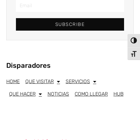
SUBSCRIBE
Alter
Alter
Disparadores
HOME
QUE VISITAR
SERVICIOS
QUE HACER
NOTICIAS
COMO LLEGAR
HUB