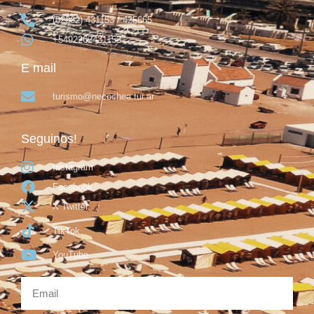
(02262) 431153 / 425665
+5492262431153
E mail
turismo@necochea.tur.ar
Seguinos!
Instagram
Facebook
X Twitter
TikTok
YouTube