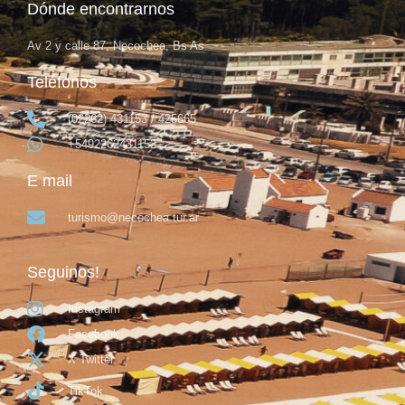
Dónde encontrarnos
Av 2 y calle 87, Necochea, Bs As
Teléfonos
(02262) 431153 / 425665
+5492262431153
E mail
turismo@necochea.tur.ar
Seguinos!
Instagram
Facebook
X Twitter
TikTok