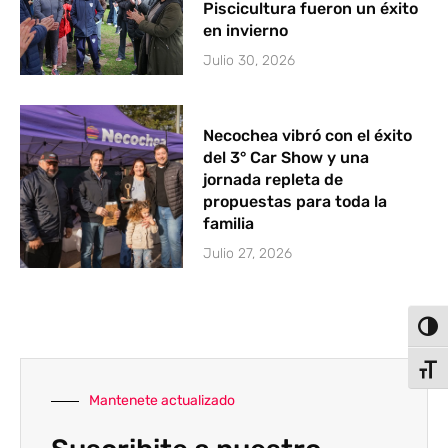
Piscicultura fueron un éxito
en invierno
Julio 30, 2026
Necochea vibró con el éxito
del 3° Car Show y una
jornada repleta de
propuestas para toda la
familia
Julio 27, 2026
Alter
Alter
Mantenete actualizado